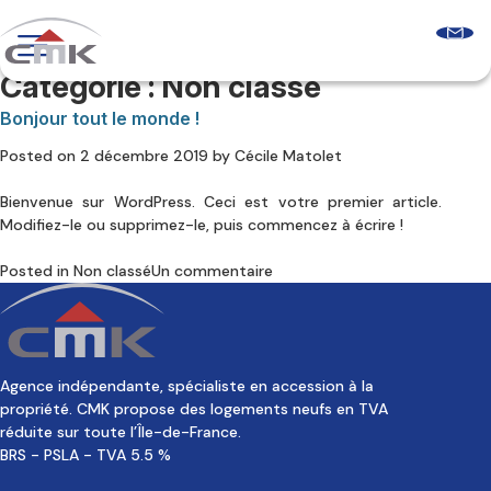
Skip
to
content
Catégorie :
Non classé
Programmes neufs
Logements récents
Bonjour tout le monde !
Le guide sur l’accession sociale
Posted on
2 décembre 2019
by
Cécile Matolet
Comprendre les aides à l’accession
Glossaire & FAQ
Bienvenue sur WordPress. Ceci est votre premier article.
Qui sommes-nous ?
Modifiez-le ou supprimez-le, puis commencez à écrire !
Découvrir CMK
Notre équipe
sur
Posted in
Non classé
Un commentaire
Nos agences
Bonjour
Nos clients
tout
le
monde !
Nous contacter
Agence indépendante, spécialiste en accession à la
propriété. CMK propose des logements neufs en TVA
réduite sur toute l’Île-de-France.
BRS - PSLA - TVA 5.5 %