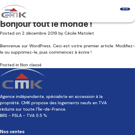
Skip
to
content
Bonjour tout le monde !
Programmes neufs
Logements récents
Posted on
2 décembre 2019
by
Cécile Matolet
Le guide sur l’accession sociale
Comprendre les aides à l’accession
Bienvenue sur WordPress. Ceci est votre premier article. Modifiez-
Glossaire & FAQ
le ou supprimez-le, puis commencez à écrire !
Qui sommes-nous ?
Découvrir CMK
Posted in
Non classé
Notre équipe
Nos agences
Nos clients
Agence indépendante, spécialiste en accession à la
Nous contacter
propriété. CMK propose des logements neufs en TVA
réduite sur toute l’Île-de-France.
BRS - PSLA - TVA 5.5 %
Nos ventes