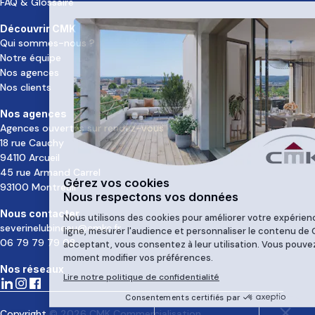
FAQ & Glossaire
Découvrir CMK
Qui sommes-nous ?
Notre équipe
Nos agences
Nos clients
Nos agences
Agences ouvertes sur rendez-vous
18 rue Cauchy
94110 Arcueil
45 rue Armand Carrel
93100 Montreuil
Nous contacter
severinelubineau@cmkc.fr
06 79 79 79 08
Nos réseaux
Copyright © 2026 CMK Commercialisation