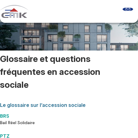
Skip
to
content
Programmes neufs
Logements récents
Le guide sur l’accession sociale
Comprendre les aides à l’accession
Glossaire & FAQ
Glossaire et questions
Qui sommes-nous ?
Découvrir CMK
fréquentes en accession
Notre équipe
Nos agences
sociale
Nos clients
Nous contacter
Le glossaire sur l’accession sociale
BRS
Bail Réel Solidaire
PTZ