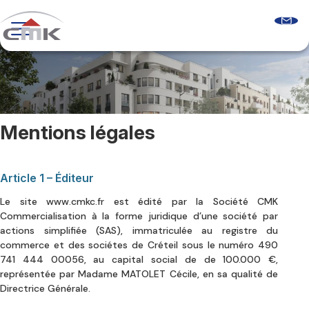
Skip
to
content
Programmes neufs
Logements récents
Le guide sur l’accession sociale
Comprendre les aides à l’accession
Glossaire & FAQ
Mentions légales
Qui sommes-nous ?
Découvrir CMK
Notre équipe
Nos agences
Article 1 – Éditeur
Nos clients
Le site www.cmkc.fr est édité par la Société CMK
Commercialisation à la forme juridique d’une société par
actions simplifiée (SAS), immatriculée au registre du
Nous contacter
commerce et des sociétes de Créteil sous le numéro 490
741 444 00056, au capital social de de 100.000 €,
représentée par Madame MATOLET Cécile, en sa qualité de
Directrice Générale.