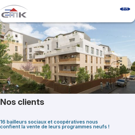
Skip
to
content
Programmes neufs
Logements récents
Le guide sur l’accession sociale
Comprendre les aides à l’accession
Glossaire & FAQ
Qui sommes-nous ?
Découvrir CMK
Notre équipe
Nos agences
Nos clients
Nos clients
Nous contacter
16 bailleurs sociaux et coopératives nous
confient la vente de leurs programmes neufs !