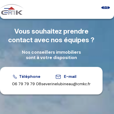
Skip
to
content
Programmes neufs
Logements récents
Vous souhaitez prendre
Le guide sur l’accession sociale
Comprendre les aides à l’accession
contact avec nos équipes ?
Glossaire & FAQ
Qui sommes-nous ?
Nos conseillers immobiliers
Découvrir CMK
sont à votre disposition
Notre équipe
Nos agences
Nos clients
Téléphone
E-mail
06 79 79 79 08
severinelubineau@cmkc.fr
Nous contacter