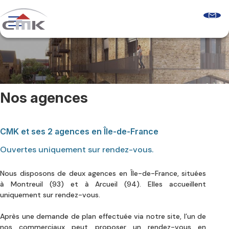
Skip
to
content
Programmes neufs
Logements récents
Le guide sur l’accession sociale
Comprendre les aides à l’accession
Glossaire & FAQ
Nos agences
Qui sommes-nous ?
Découvrir CMK
Notre équipe
Nos agences
CMK et ses 2 agences en Île-de-France
Nos clients
Ouvertes uniquement sur rendez-vous.
Nous contacter
Nous disposons de deux agences en Île-de-France, situées
à Montreuil (93) et à Arcueil (94). Elles accueillent
uniquement sur rendez-vous.
Après une demande de plan effectuée via notre site, l’un de
nos commerciaux peut proposer un rendez-vous en