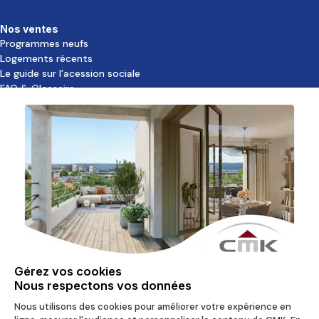
Nos ventes
Programmes neufs
Logements récents
Le guide sur l’acession sociale
FAQ & Glossaire
Découvrir CMK
Qui sommes-nous ?
Notre équipe
Nos agences
Nos clients
Nos agences
Agences ouvertes sur rendez-vous
18 rue Cauchy
94110 Arcueil
45 rue Armand Carrel
93100 Montreuil
Nous contacter
severinelubineau@cmkc.fr