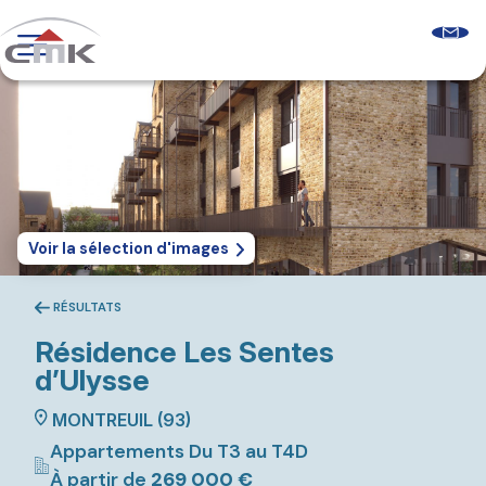
Skip
to
content
Programmes neufs
Logements récents
Le guide sur l’accession sociale
Comprendre les aides à l’accession
Glossaire & FAQ
Qui sommes-nous ?
Découvrir CMK
Voir la sélection d'images
Notre équipe
Nos agences
Nos clients
RÉSULTATS
Résidence
Les Sentes
Nous contacter
d’Ulysse
MONTREUIL (93)
Appartements Du T3 au T4D
À partir de
269 000 €