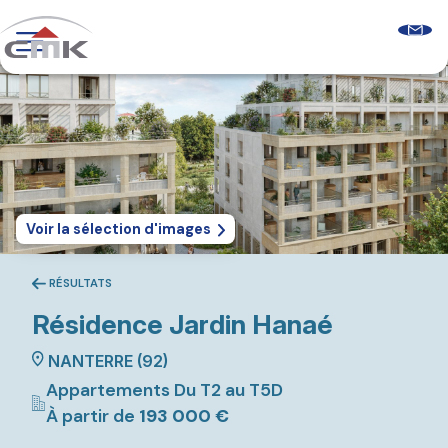
Skip
to
content
Programmes neufs
Logements récents
Le guide sur l’accession sociale
Comprendre les aides à l’accession
Glossaire & FAQ
Qui sommes-nous ?
Découvrir CMK
Voir la sélection d'images
Notre équipe
Nos agences
Nos clients
RÉSULTATS
Résidence
Jardin Hanaé
Nous contacter
NANTERRE (92)
Appartements Du T2 au T5D
À partir de
193 000 €