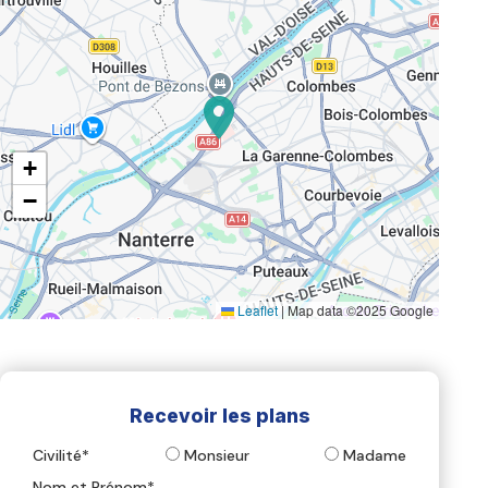
+
−
Leaflet
|
Map data ©2025 Google
Recevoir les plans
Civilité*
Monsieur
Madame
Nom et Prénom*