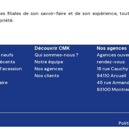
 ses filiales de son savoir-faire et de son expérience, t
priété.
Découvrir CMK
Nos agences
 neufs
Qui sommes-nous ?
Agences ouver
écents
Notre équipe
rendez-vous
 l’acession
Nos agences
18 rue Cauchy
Nos clients
94110 Arcueil
aire
45 rue Armand
93100 Montreu
Poli