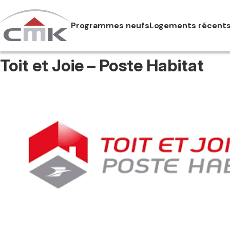
Skip
to
Programmes neufs
Logements récent
content
Toit et Joie – Poste Habitat