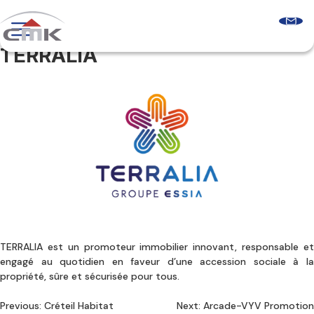
Skip
to
content
TERRALIA
Programmes neufs
Logements récents
Le guide sur l’accession sociale
Comprendre les aides à l’accession
Glossaire & FAQ
Qui sommes-nous ?
Découvrir CMK
Notre équipe
Nos agences
Nos clients
Nous contacter
TERRALIA est un promoteur immobilier innovant, responsable et
engagé au quotidien en faveur d’une accession sociale à la
propriété, sûre et sécurisée pour tous.
Navigation
Previous:
Créteil Habitat
Next:
Arcade-VYV Promotion