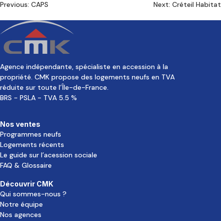
Navigation
Previous:
CAPS
Next:
Créteil Habitat
de
l’article
Agence indépendante, spécialiste en accession à la
propriété. CMK propose des logements neufs en TVA
réduite sur toute l’Île-de-France.
BRS - PSLA - TVA 5.5 %
Nos ventes
Programmes neufs
Logements récents
Le guide sur l’acession sociale
FAQ & Glossaire
Découvrir CMK
Qui sommes-nous ?
Notre équipe
Nos agences