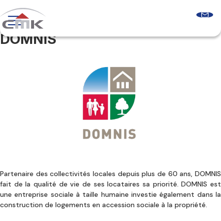
Skip
to
content
DOMNIS
Programmes neufs
Logements récents
Le guide sur l’accession sociale
Comprendre les aides à l’accession
Glossaire & FAQ
Qui sommes-nous ?
Découvrir CMK
Notre équipe
Nos agences
Nos clients
Nous contacter
Partenaire des collectivités locales depuis plus de 60 ans, DOMNIS
fait de la qualité de vie de ses locataires sa priorité. DOMNIS est
une entreprise sociale à taille humaine investie également dans la
construction de logements en accession sociale à la propriété.